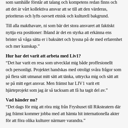
som samhälle förstår att talang och kompetens redan finns och
att det är vårt kollektiva ansvar att se till att den värderas,
prioriteras och lyfts oavsett etnisk och kulturell bakgrund.
Till alla makthavare, ni som bär det stora ansvaret att faktiskt
nyttja era positioner: Ibland är det en styrka att erkänna ens
brister så våga sätta er i baksätet och lyssna på de med erfarenhet
och mer kunskap.”
Hur har det varit att arbeta med Liv1?
“Det har varit en resa som utvecklat mig både proffesionellt
och personligt. Projektet handskas med otroligt svåra frågor som
på flera sätt utmanat mitt sätt att tänka, uttrycka mig och sätt att
se på mitt eget ansvar. Men främst har LIV1 varit ett
hjärteprojekt som jag är så tacksam att få ha tagit del av.”
Vad händer nu?
“Det dags för mig att röra mig från Fryshuset till Riksteatern där
jag främst kommer jobba med att hämta hit internationella akter
för att föra olika kulturer närmare varandra.”