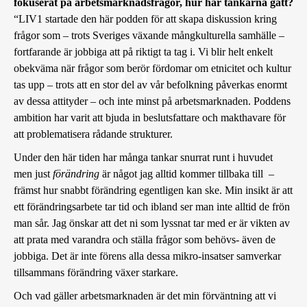
fokuserat på arbetsmarknadsfrågor, hur har tankarna gått?
“LIV1 startade den här podden för att skapa diskussion kring
frågor som – trots Sveriges växande mångkulturella samhälle –
fortfarande är jobbiga att på riktigt ta tag i. Vi blir helt enkelt
obekväma när frågor som berör fördomar om etnicitet och kultur
tas upp – trots att en stor del av vår befolkning påverkas enormt
av dessa attityder – och inte minst på arbetsmarknaden. Poddens
ambition har varit att bjuda in beslutsfattare och makthavare för
att problematisera rådande strukturer.
Under den här tiden har många tankar snurrat runt i huvudet
men just
förändring
är något jag alltid kommer tillbaka till –
främst hur snabbt förändring egentligen kan ske. Min insikt är att
ett förändringsarbete tar tid och ibland ser man inte alltid de frön
man sår. Jag önskar att det ni som lyssnat tar med er är vikten av
att prata med varandra och ställa frågor som behövs- även de
jobbiga. Det är inte förens alla dessa mikro-insatser samverkar
tillsammans förändring växer starkare.
Och vad gäller arbetsmarknaden är det min förväntning att vi