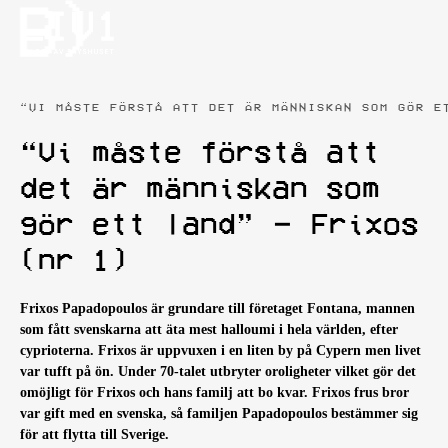
“VI MÅSTE FÖRSTÅ ATT DET ÄR MÄNNISKAN SOM GÖR E
“Vi måste förstå att
det är människan som
gör ett land” – Frixos
(nr 1)
Frixos Papadopoulos är grundare till företaget Fontana, mannen
som fått svenskarna att äta mest halloumi i hela världen, efter
cyprioterna. Frixos är uppvuxen i en liten by på Cypern men livet
var tufft på ön. Under 70-talet utbryter oroligheter vilket gör det
omöjligt för Frixos och hans familj att bo kvar. Frixos frus bror
var gift med en svenska, så familjen Papadopoulos bestämmer sig
för att flytta till Sverige.