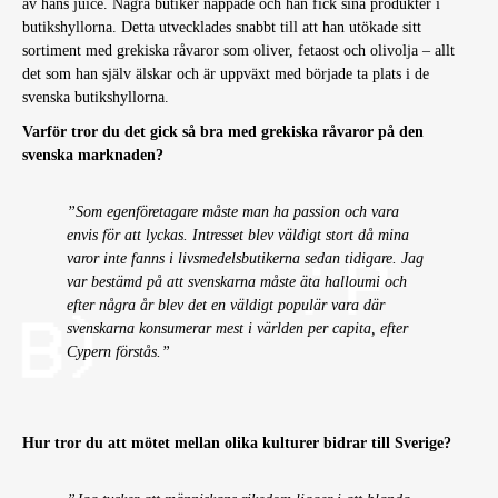
av hans juice. Några butiker nappade och han fick sina produkter i
butikshyllorna. Detta utvecklades snabbt till att han utökade sitt
sortiment med grekiska råvaror som oliver, fetaost och olivolja – allt
det som han själv älskar och är uppväxt med började ta plats i de
svenska butikshyllorna.
Varför tror du det gick så bra med grekiska råvaror på den
svenska marknaden?
”Som egenföretagare måste man ha passion och vara
envis för att lyckas. Intresset blev väldigt stort då mina
varor inte fanns i livsmedelsbutikerna sedan tidigare. Jag
var bestämd på att svenskarna måste äta halloumi och
efter några år blev det en väldigt populär vara där
svenskarna konsumerar mest i världen per capita, efter
Cypern förstås.”
Hur tror du att mötet mellan olika kulturer bidrar till Sverige?