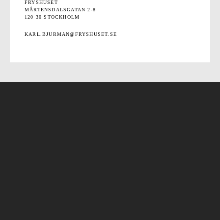
FRYSHUSET
MÅRTENSDALSGATAN 2-8
120 30 STOCKHOLM
KARL.BJURMAN@FRYSHUSET.SE