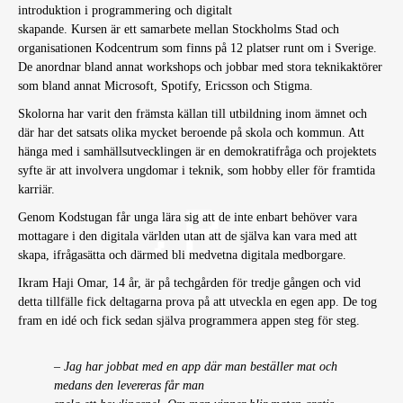
introduktion i programmering och digitalt
skapande. Kursen är ett samarbete mellan Stockholms Stad och
organisationen Kodcentrum som finns på 12 platser runt om i Sverige.
De anordnar bland annat workshops och jobbar med stora teknikaktörer
som bland annat Microsoft, Spotify, Ericsson och Stigma.
Skolorna har varit den främsta källan till utbildning inom ämnet och
där har det satsats olika mycket beroende på skola och kommun. Att
hänga med i samhällsutvecklingen är en demokratifråga och projektets
syfte är att involvera ungdomar i teknik, som hobby eller för framtida
karriär.
Genom Kodstugan får unga lära sig att de inte enbart behöver vara
mottagare i den digitala världen utan att de själva kan vara med att
skapa, ifrågasätta och därmed bli medvetna digitala medborgare.
Ikram Haji Omar, 14 år, är på techgården för tredje gången och vid
detta tillfälle fick deltagarna prova på att utveckla en egen app. De tog
fram en idé och fick sedan själva programmera appen steg för steg.
– Jag har jobbat med en app där man beställer mat och
medans den levereras får man