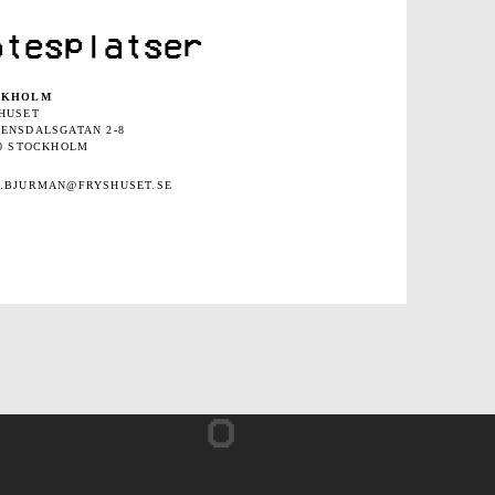
ötesplatser
CKHOLM
HUSET
ENSDALSGATAN 2-8
30 STOCKHOLM
.BJURMAN@FRYSHUSET.SE