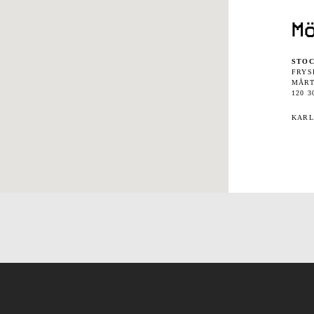
M
STO
FRYS
MÅRT
120 
KARL