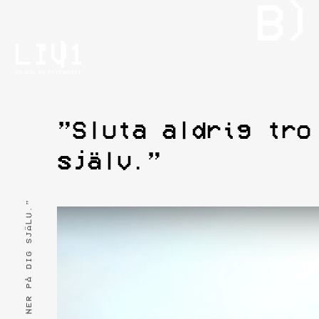
”Sluta aldrig tro
själv.”