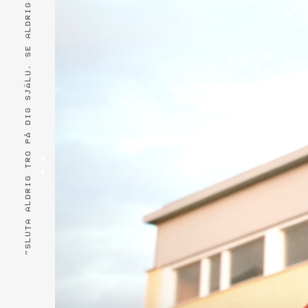
”SLUTA ALDRIG TRO PÅ DIG SJÄLV, SE ALDRIG NER PÅ DIG SJÄLV.”