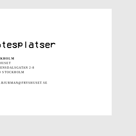
ötesplatser
CKHOLM
HUSET
ENSDALSGATAN 2-8
30 STOCKHOLM
.BJURMAN@FRYSHUSET.SE