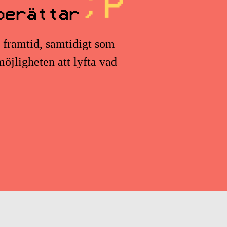
berättar
s framtid, samtidigt som
öjligheten att lyfta vad