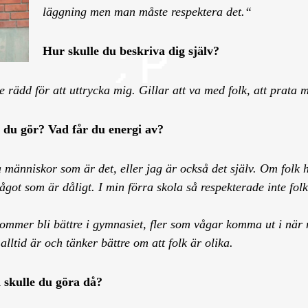
läggning men man måste respektera det.“
Hur skulle du beskriva dig själv?
nte rädd för att uttrycka mig. Gillar att va med folk, att prata
et du gör? Vad får du energi av?
 människor som är det, eller jag är också det själv. Om folk 
r något som är dåligt. I min förra skola så respekterade inte 
kommer bli bättre i gymnasiet, fler som vågar komma ut i när
ltid är och tänker bättre om att folk är olika.
d skulle du göra då?