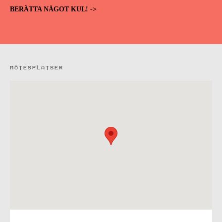
BERÄTTA NÅGOT KUL! ->
MÖTESPLATSER