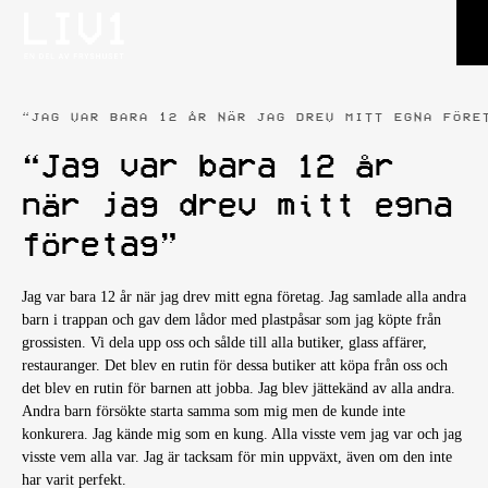
“JAG VAR BARA 12 ÅR NÄR JAG DREV MITT EGNA FÖRE
“Jag var bara 12 år
när jag drev mitt egna
företag”
Jag var bara 12 år när jag drev mitt egna företag. Jag samlade alla andra
barn i trappan och gav dem lådor med plastpåsar som jag köpte från
grossisten. Vi dela upp oss och sålde till alla butiker, glass affärer,
restauranger. Det blev en rutin för dessa butiker att köpa från oss och
det blev en rutin för barnen att jobba. Jag blev jättekänd av alla andra.
Andra barn försökte starta samma som mig men de kunde inte
konkurera. Jag kände mig som en kung. Alla visste vem jag var
och jag
visste vem alla var. Jag är tacksam för min uppväxt, även om den inte
har varit perfekt.