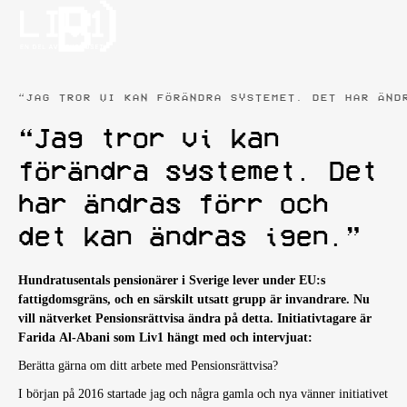
“JAG TROR VI KAN FÖRÄNDRA SYSTEMET. DET HAR ÄND
“Jag tror vi kan
förändra systemet. Det
har ändras förr och
det kan ändras igen.”
Hundratusentals pensionärer i Sverige lever under EU:s
fattigdomsgräns, och en särskilt utsatt grupp är invandrare. Nu
vill nätverket Pensionsrättvisa ändra på detta. Initiativtagare är
Farida Al-Abani som Liv1 hängt med och intervjuat:
Berätta gärna om ditt arbete med Pensionsrättvisa?
I början på 2016 startade jag och några gamla och nya vänner initiativet