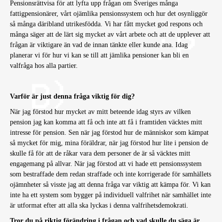
Pensionsrättvisa för att lyfta upp frågan om Sveriges många
fattigpensionärer, vårt ojämlika pensionssystem och hur det osynliggör
så många däribland utrikesfödda. Vi har fått mycket god respons och
många säger att de lärt sig mycket av vårt arbete och att de upplever att
frågan är viktigare än vad de innan tänkte eller kunde ana. Idag
planerar vi för hur vi kan se till att jämlika pensioner kan bli en
valfråga hos alla partier.
Varför är just denna fråga viktig för dig?
När jag förstod hur mycket av mitt beteende idag styrs av vilken
pension jag kan komma att få och inte att få i framtiden väcktes mitt
intresse för pension. Sen när jag förstod hur de människor som kämpat
så mycket för mig, mina föräldrar, när jag förstod hur lite i pension de
skulle få för att de råkar vara dem personer de är så väcktes mitt
engagemang på allvar. När jag förstod att vi hade ett pensionssystem
som bestraffade dem redan straffade och inte korrigerade för samhällets
ojämnheter så visste jag att denna fråga var viktig att kämpa för. Vi kan
inte ha ett system som bygger på individuell valfrihet när samhället inte
är utformat efter att alla ska lyckas i denna valfrihetsdemokrati.
Tror du på riktig förändring i frågan och vad skulle du säga är