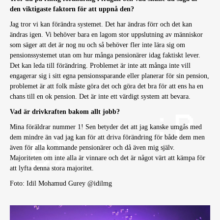
den viktigaste faktorn för att uppnå den?
Jag tror vi kan förändra systemet. Det har ändras förr och det kan
ändras igen. Vi behöver bara en lagom stor uppslutning av människor
som säger att det är nog nu och så behöver fler inte lära sig om
pensionssystemet utan om hur många pensionärer idag faktiskt lever.
Det kan leda till förändring. Problemet är inte att många inte vill
engagerar sig i sitt egna pensionssparande eller planerar för sin pension,
problemet är att folk måste göra det och göra det bra för att ens ha en
chans till en ok pension. Det är inte ett värdigt system att bevara.
Vad är drivkraften bakom allt jobb?
Mina föräldrar nummer 1! Sen betyder det att jag kanske umgås med
dem mindre än vad jag kan för att driva förändring för både dem men
även för alla kommande pensionärer och då även mig själv.
Majoriteten om inte alla är vinnare och det är något värt att kämpa för
att lyfta denna stora majoritet.
Foto: Idil Mohamud Gurey @idilmg