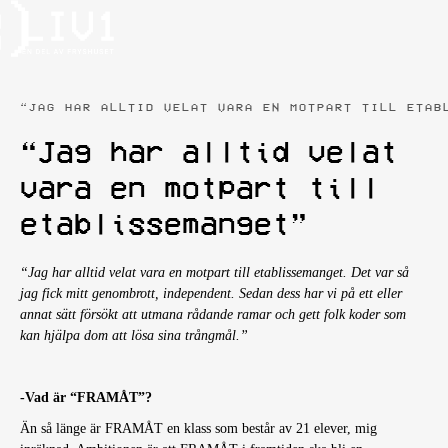
“JAG HAR ALLTID VELAT VARA EN MOTPART TILL ETAB
“Jag har alltid velat
vara en motpart till
etablissemanget”
“Jag har alltid velat vara en motpart till etablissemanget. Det var så
jag fick mitt genombrott, independent. Sedan dess har vi på ett eller
annat sätt försökt att utmana rådande ramar och gett folk koder som
kan hjälpa dom att lösa sina trångmål.”
-Vad är “FRAMÅT”?
Än så länge är FRAMÅT en klass som består av 21 elever, mig