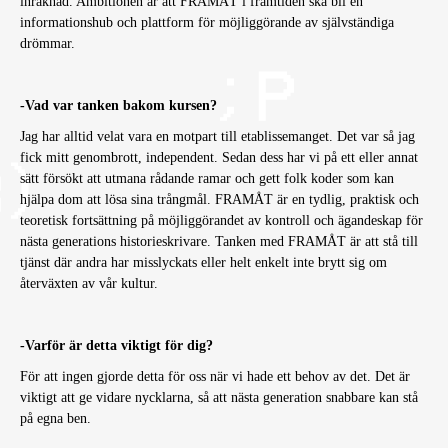
inräknad. Ambitionen är att FRAMÅT i framtiden ska bli en
informationshub och plattform för möjliggörande av självständiga
drömmar.
-Vad var tanken bakom kursen?
Jag har alltid velat vara en motpart till etablissemanget. Det var så jag
fick mitt genombrott, independent. Sedan dess har vi på ett eller annat
sätt försökt att utmana rådande ramar och gett folk koder som kan
hjälpa dom att lösa sina trångmål. FRAMÅT är en tydlig, praktisk och
teoretisk fortsättning på möjliggörandet av kontroll och ägandeskap för
nästa generations historieskrivare. Tanken med FRAMÅT är att stå till
tjänst där andra har misslyckats eller helt enkelt inte brytt sig om
återväxten av vår kultur.
-Varför är detta viktigt för dig?
För att ingen gjorde detta för oss när vi hade ett behov av det. Det är
viktigt att ge vidare nycklarna, så att nästa generation snabbare kan stå
på egna ben.