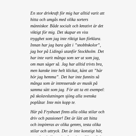
En stor drivkraft för mig har alltid varit att
hitta och umgås med olika sorters
människor. Både socialt och kreativt är det
viktigt för mig. Det skapar en viss
trygghet som jag inte riktigt kan förklara.
Innan har jag bara gått i ”snobbskolor”,
jag bor på Lidingö utanför Stockholm. Det
har inte varit många som ser ut som jag,
om man säger så. Jag har alltid trivts bra,
men kanske inte helt klickat, känt att ”här
hör jag hemma”. Det har inte funnits så
många som är intresserade av musik på
samma sätt som jag. För att ta ett exempel:
på skolavslutningen sjöng alla svenska
poplåtar. Inte min kopp te.
Här på Fryshuset finns alla olika stilar och
driv och passioner! Det är lätt att hitta
och inspireras av olika genres, testa olika
stilar och uttryck. Det är inte konstigt här,