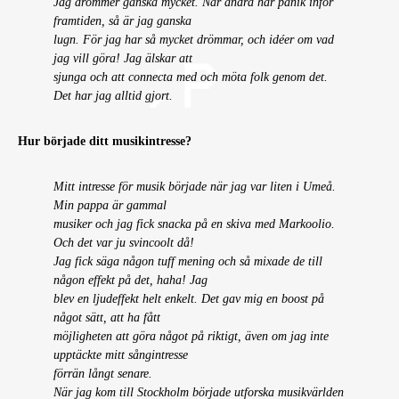
Jag drömmer ganska mycket. När andra har panik inför
framtiden, så är jag ganska
lugn. För jag har så mycket drömmar, och idéer om vad
jag vill göra! Jag älskar att
sjunga och att connecta med och möta folk genom det.
Det har jag alltid gjort.
Hur började ditt musikintresse?
Mitt intresse för musik började när jag var liten i Umeå.
Min pappa är gammal
musiker och jag fick snacka på en skiva med Markoolio.
Och det var ju svincoolt då!
Jag fick säga någon tuff mening och så mixade de till
någon effekt på det, haha! Jag
blev en ljudeffekt helt enkelt. Det gav mig en boost på
något sätt, att ha fått
möjligheten att göra något på riktigt, även om jag inte
upptäckte mitt sångintresse
förrän långt senare.
När jag kom till Stockholm började utforska musikvärlden