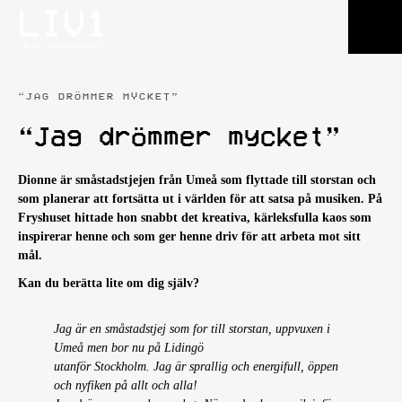
“JAG DRÖMMER MYCKET”
“Jag drömmer mycket”
Dionne är småstadstjejen från Umeå som flyttade till storstan och
som planerar att fortsätta ut i världen för att satsa på musiken. På
Fryshuset hittade hon snabbt det kreativa, kärleksfulla kaos som
inspirerar henne och som ger henne driv för att arbeta mot sitt
mål.
Kan du berätta lite om dig själv?
Jag är en småstadstjej som for till storstan, uppvuxen i
Umeå men bor nu på Lidingö
utanför Stockholm. Jag är sprallig och energifull, öppen
och nyfiken på allt och alla!