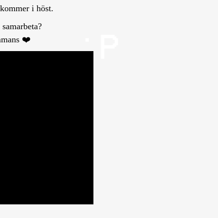
 kommer i höst.
n samarbeta?
ammans ❤️