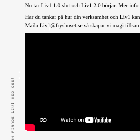
Nu tar Liv1 1.0 slut och Liv1 2.0 börjar. Mer info
Har du tankar på hur din verksamhet och Liv1 ka
Maila
Liv1@fryshuset.se
så skapar vi magi tills
TACK TILL ALLA SOM FIRADE LIV1 MED OSS!