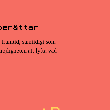
berättar
s framtid, samtidigt som
öjligheten att lyfta vad