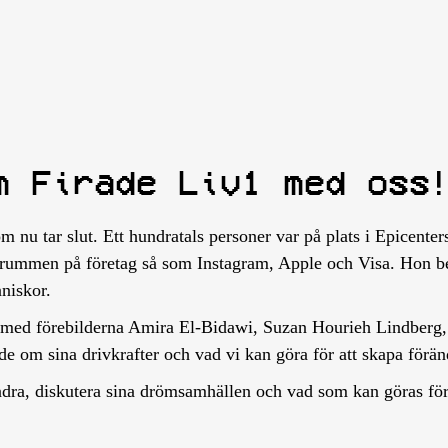
m Firade Liv1 med oss
m nu tar slut. Ett hundratals personer var på plats i Epicenters
a rummen på företag så som Instagram, Apple och Visa. Hon ber
niskor.
s med förebilderna Amira El-Bidawi, Suzan Hourieh Lindberg
e om sina drivkrafter och vad vi kan göra för att skapa föränd
ndra, diskutera sina drömsamhällen och vad som kan göras för 