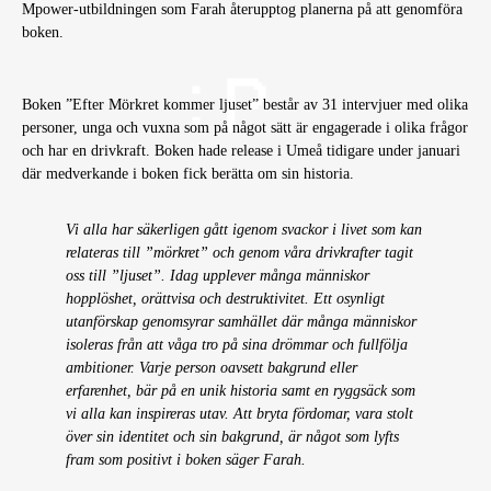
Mpower-utbildningen som Farah återupptog planerna på att genomföra
boken.
Boken ”Efter Mörkret kommer ljuset” består av 31 intervjuer med olika
personer, unga och vuxna som på något sätt är engagerade i olika frågor
och har en drivkraft. Boken hade release i Umeå tidigare under januari
där medverkande i boken fick berätta om sin historia.
Vi alla har säkerligen gått igenom svackor i livet som kan
relateras till ”mörkret” och genom våra drivkrafter tagit
oss till ”ljuset”. Idag upplever många människor
hopplöshet, orättvisa och destruktivitet. Ett osynligt
utanförskap genomsyrar samhället där många människor
isoleras från att våga tro på sina drömmar och fullfölja
ambitioner. Varje person oavsett bakgrund eller
erfarenhet, bär på en unik historia samt en ryggsäck som
vi alla kan inspireras utav. Att bryta fördomar, vara stolt
över sin identitet och sin bakgrund, är något som lyfts
fram som positivt i boken säger Farah.