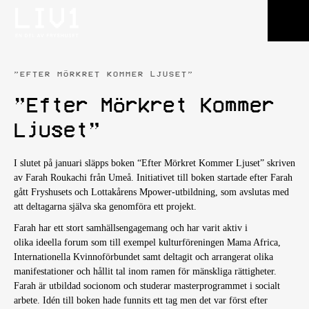
”EFTER MÖRKRET KOMMER LJUSET”
”Efter Mörkret Kommer
Ljuset”
I slutet på januari släpps boken “Efter Mörkret Kommer Ljuset” skriven
av Farah Roukachi från Umeå. Initiativet till boken startade efter Farah
gått Fryshusets och Lottakårens Mpower-utbildning, som avslutas med
att deltagarna själva ska genomföra ett projekt.
Farah har ett stort samhällsengagemang och har varit aktiv i
olika
ideella forum som till exempel kulturföreningen Mama Africa,
Internationella Kvinnoförbundet samt deltagit och arrangerat olika
manifestationer och hållit tal inom ramen för mänskliga rättigheter.
Farah är utbildad socionom och studerar masterprogrammet i socialt
arbete. Idén till boken hade funnits ett tag men det var först efter