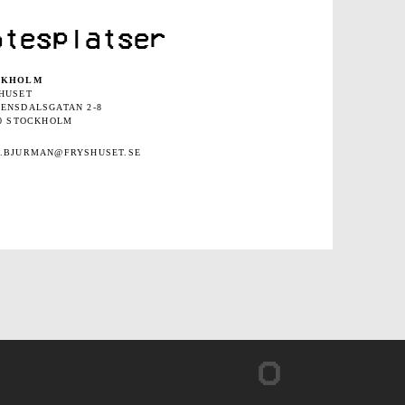
ötesplatser
CKHOLM
HUSET
ENSDALSGATAN 2-8
30 STOCKHOLM
.BJURMAN@FRYSHUSET.SE