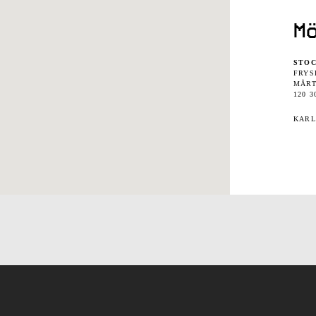
M
STO
FRYS
MÅRT
120 
KARL