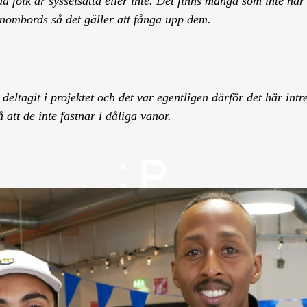
ida folk är sysselsatta eller inte. Det finns många som inte har
inombords så det gäller att fånga upp dem.
tagit i projektet och det var egentligen därför det här intre
 att de inte fastnar i dåliga vanor.