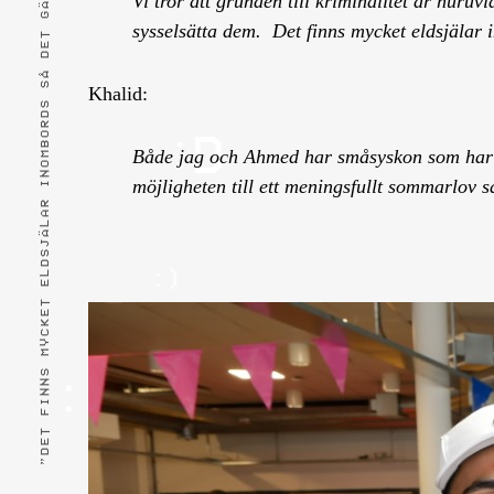
”DET FINNS MYCKET ELDSJÄLAR INOMBORDS SÅ DET GÄLLER ATT FÅNGA UPP DEM.”
Vi tror att grunden till kriminalitet är huruv
sysselsätta dem.
Det finns mycket eldsjälar 
Khalid:
Både jag och Ahmed har småsyskon som har del
möjligheten till ett meningsfullt sommarlov så