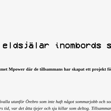
 eldsjälar inombords 
t Mpower där de tillsammans har skapat ett projekt för a
Vivalla utanför Örebro som inte haft något sommarjobb och som
s tid, var det åtta tjejer och sju killar som deltog. Tillsamma